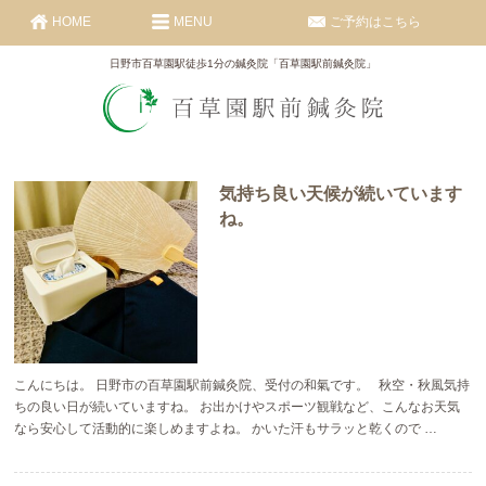
HOME
MENU
ご予約はこちら
日野市百草園駅徒歩1分の鍼灸院「百草園駅前鍼灸院」
気持ち良い天候が続いています
ね。
こんにちは。 日野市の百草園駅前鍼灸院、受付の和氣です。 秋空・秋風気持
ちの良い日が続いていますね。 お出かけやスポーツ観戦など、こんなお天気
なら安心して活動的に楽しめますよね。 かいた汗もサラッと乾くので …