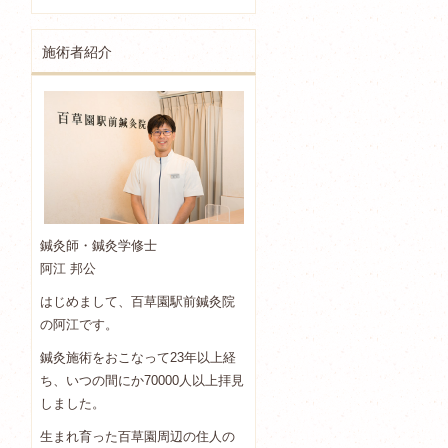
施術者紹介
鍼灸師・鍼灸学修士
阿江 邦公
はじめまして、百草園駅前鍼灸院
の阿江です。
鍼灸施術をおこなって23年以上経
ち、いつの間にか70000人以上拝見
しました。
生まれ育った百草園周辺の住人の