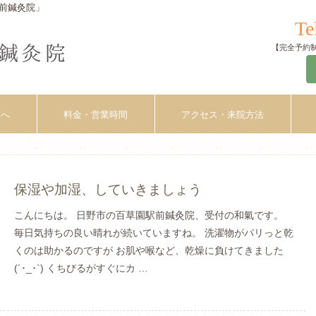
前鍼灸院」
Te
【完全予約制】
方へ
料金・営業時間
アクセス・来院方法
保湿や加湿、していきましょう
こんにちは。 日野市の百草園駅前鍼灸院、受付の和氣です。
毎日気持ちの良い晴れが続いていますね。 洗濯物がパリっと乾
くのは助かるのですが お肌や喉など、乾燥に負けてきました
(´･_･`) くちびるがすぐにカ …