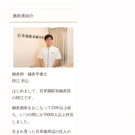
施術者紹介
鍼灸師・鍼灸学修士
阿江 邦公
はじめまして、百草園駅前鍼灸院
の阿江です。
鍼灸施術をおこなって23年以上経
ち、いつの間にか70000人以上拝見
しました。
生まれ育った百草園周辺の住人の