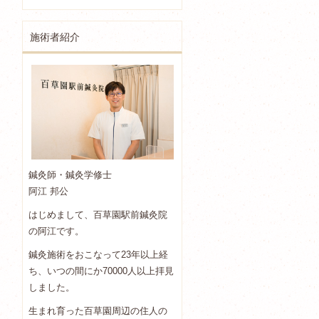
施術者紹介
鍼灸師・鍼灸学修士
阿江 邦公
はじめまして、百草園駅前鍼灸院
の阿江です。
鍼灸施術をおこなって23年以上経
ち、いつの間にか70000人以上拝見
しました。
生まれ育った百草園周辺の住人の