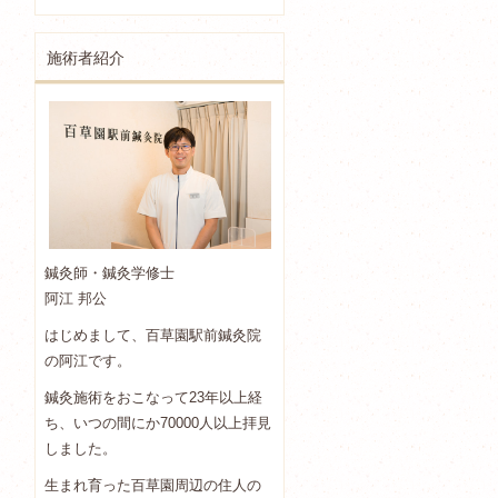
施術者紹介
鍼灸師・鍼灸学修士
阿江 邦公
はじめまして、百草園駅前鍼灸院
の阿江です。
鍼灸施術をおこなって23年以上経
ち、いつの間にか70000人以上拝見
しました。
生まれ育った百草園周辺の住人の