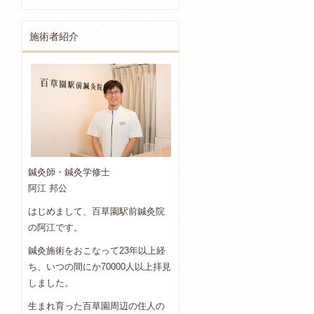
施術者紹介
鍼灸師・鍼灸学修士
阿江 邦公
はじめまして、百草園駅前鍼灸院
の阿江です。
鍼灸施術をおこなって23年以上経
ち、いつの間にか70000人以上拝見
しました。
生まれ育った百草園周辺の住人の