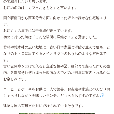
ので紹介したいと思います。
お店の名前は「カフェおきもと」と言います。
国立駅南口から西国分寺方面に向かった坂上の静かな住宅地エリ
ア。
お店近くの崖下には中央線が走っています。
初めて行った時は「こんな場所に洋館が！」と驚きました。
竹林や雑木林の広い敷地に、古い日本家屋と洋館が並んで建ち、と
なりのトトロに出てくるメイとサツキのおうちのような雰囲気で
す。
古い玄関扉を開けて入ると立派な柱や梁、細部まで凝った作りの室
内、各部屋それぞれ違った趣向なのでどのお部屋に案内されるかは
お楽しみです。
コーヒーとケーキをお供に一人で読書、お友達や家族とのんびりお
しゃべりしながら美味しいランチ、どちらもおすすめですよ
建物は国の有形文化財に登録されているそうです。