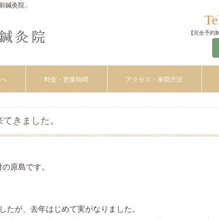
前鍼灸院」
Te
【完全予約制】
方へ
料金・営業時間
アクセス・来院方法
来てきました。
付の原島です。
ましたが、去年はじめて実がなりました。