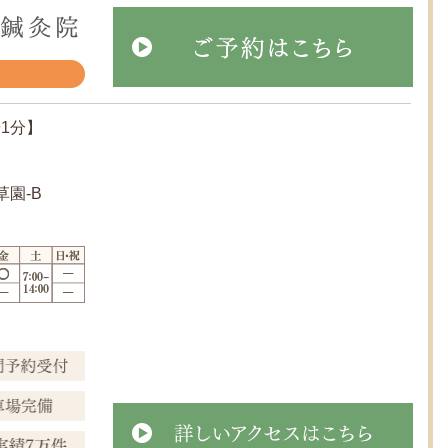
1分】
草園-B