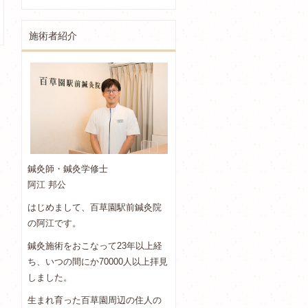
施術者紹介
鍼灸師・鍼灸学修士
阿江 邦公
はじめまして、百草園駅前鍼灸院
の阿江です。
鍼灸施術をおこなって23年以上経
ち、いつの間にか70000人以上拝見
しました。
生まれ育った百草園周辺の住人の