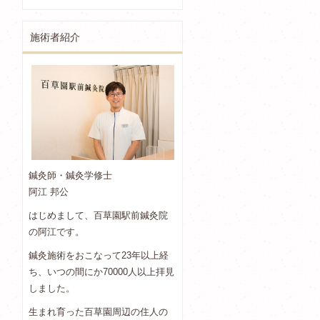
施術者紹介
鍼灸師・鍼灸学修士
阿江 邦公
はじめまして、百草園駅前鍼灸院
の阿江です。
鍼灸施術をおこなって23年以上経
ち、いつの間にか70000人以上拝見
しました。
生まれ育った百草園周辺の住人の