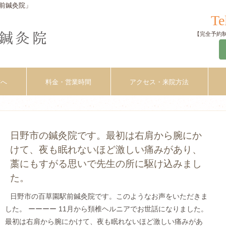
前鍼灸院」
Te
【完全予約制】
方へ
料金・営業時間
アクセス・来院方法
日野市の鍼灸院です。最初は右肩から腕にか
けて、夜も眠れないほど激しい痛みがあり、
藁にもすがる思いで先生の所に駆け込みまし
た。
日野市の百草園駅前鍼灸院です。このようなお声をいただきま
した。 ーーーー 11月から頚椎ヘルニアでお世話になりました。
最初は右肩から腕にかけて、夜も眠れないほど激しい痛みがあ