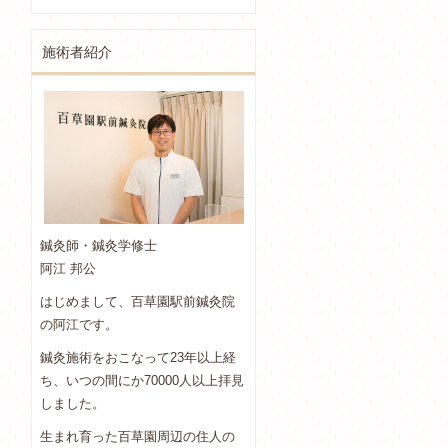
施術者紹介
鍼灸師・鍼灸学修士
阿江 邦公
はじめまして、百草園駅前鍼灸院
の阿江です。
鍼灸施術をおこなって23年以上経
ち、いつの間にか70000人以上拝見
しました。
生まれ育った百草園周辺の住人の