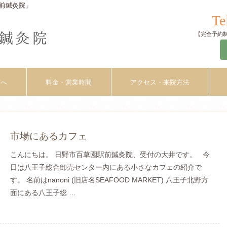
前鍼灸院」
Te
【完全予約制】
方へ
料金・営業時間
アクセス・来院方法
市場にあるカフェ
こんにちは。 日野市百草園駅前鍼灸院、受付の大井です。 今
日は八王子総合卸売センター内にある小さなカフェの紹介で
す。 名前はnanoni (旧店名SEAFOOD MARKET) 八王子北野方
面にある八王子総 …